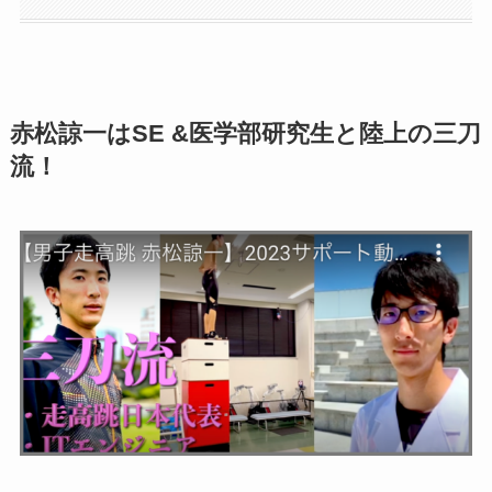
赤松諒一はSE &医学部研究生と陸上の三刀
流！