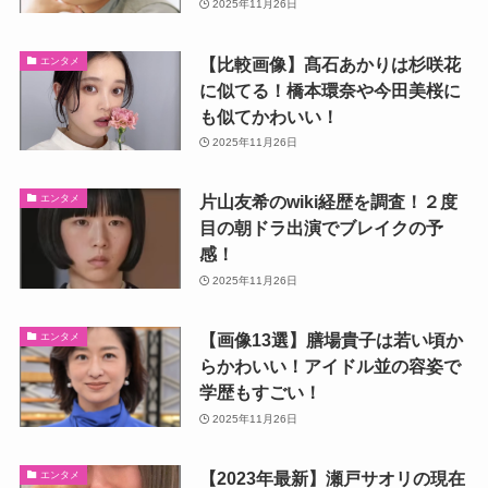
2025年11月26日
【比較画像】髙石あかりは杉咲花
エンタメ
に似てる！橋本環奈や今田美桜に
も似てかわいい！
2025年11月26日
片山友希のwiki経歴を調査！２度
エンタメ
目の朝ドラ出演でブレイクの予
感！
2025年11月26日
【画像13選】膳場貴子は若い頃か
エンタメ
らかわいい！アイドル並の容姿で
学歴もすごい！
2025年11月26日
【2023年最新】瀬戸サオリの現在
エンタメ