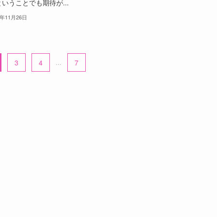
いうことでも期待が...
5年11月26日
3
4
...
7