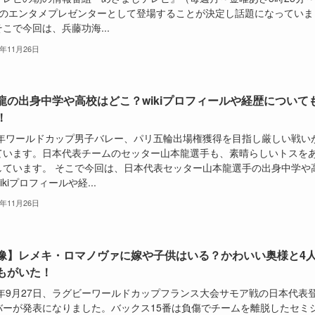
月のエンタメプレゼンターとして登場することが決定し話題になっていま
こで今回は、兵藤功海...
5年11月26日
龍の出身中学や高校はどこ？wikiプロフィールや経歴について
！
23年ワールドカップ男子バレー、パリ五輪出場権獲得を目指し厳しい戦い
ています。日本代表チームのセッター山本龍選手も、素晴らしいトスを
しています。 そこで今回は、日本代表セッター山本龍選手の出身中学や
ikiプロフィールや経...
5年11月26日
像】レメキ・ロマノヴァに嫁や子供はいる？かわいい奥様と4
もがいた！
23年9月27日、ラグビーワールドカップフランス大会サモア戦の日本代表
バーが発表になりました。バックス15番は負傷でチームを離脱したセミ