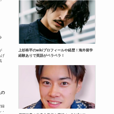
も
上杉柊平のwikiプロフィールや経歴！海外留学
が
経験ありで英語がペラペラ！
あげ
高
人の
登録
シ・