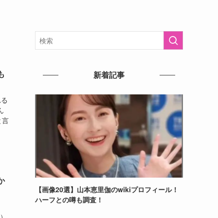
も
新着記事
れる
ん
と言
か
【画像20選】山本恵里伽のwikiプロフィール！
ハーフとの噂も調査！
、
～）