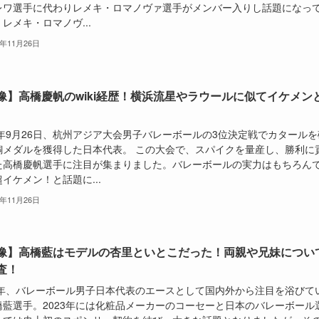
レワ選手に代わりレメキ・ロマノヴァ選手がメンバー入りし話題になっ
レメキ・ロマノヴ...
5年11月26日
像】高橋慶帆のwiki経歴！横浜流星やラウールに似てイケメン
3年9月26日、杭州アジア大会男子バレーボールの3位決定戦でカタールを
銅メダルを獲得した日本代表。 この大会で、スパイクを量産し、勝利に
た高橋慶帆選手に注目が集まりました。バレーボールの実力はもちろん
イケメン！と話題に...
5年11月26日
像】高橋藍はモデルの杏里といとこだった！両親や兄妹につい
査！
25年、バレーボール男子日本代表のエースとして国内外から注目を浴びて
橋藍選手。2023年には化粧品メーカーのコーセーと日本のバレーボール