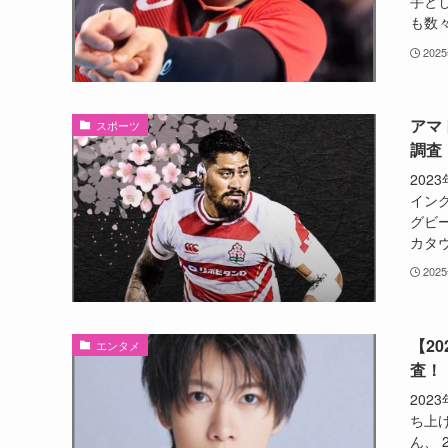
手と
も数々
202
アマ
スポーツ
調査
20
イン
グビ
カタヴ
202
【2
エンタメ
査！
202
ち上
ん、 