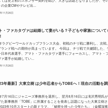
しては史上初のスポンサー契約を結び、大きな話題となりましたが、そ
の企業CMやテレビ出...
5年11月26日
ト・ファカタヴァは結婚して妻がいる？子どもや家族について
！
23年ラグビーワールドカップフランス大会、初戦のチリ戦に勝利し、次戦
グランド戦への期待が高まっています。 今回は、チリ戦で大健闘した、
ー日本代表選手、アマト・ファカタヴァ選手にフォーカスし、アマト・
ァ選手が結婚してい...
5年11月26日
023年最新】大東立樹 は少年忍者からTOBEへ！現在の活動を調
3年7月16日にジャニーズ事務所を退所し、翌月8月16日には滝沢秀明氏
げた新事務所「TOBE」に所属することを発表し話題になった大東立樹さ
2023年10月スタートの新ドラマ、「秘密を持った少年たち」（金曜深夜