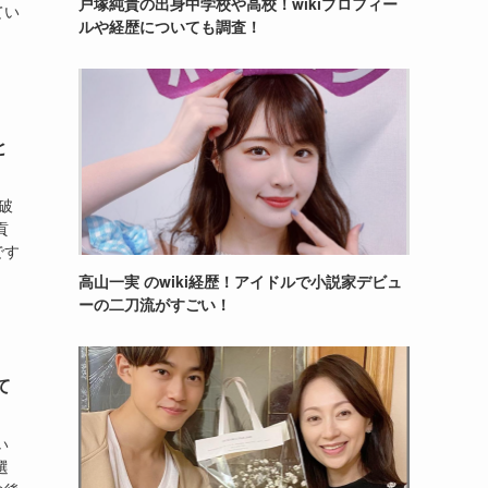
戸塚純貴の出身中学校や高校！wikiプロフィー
てい
ルや経歴についても調査！
と
破
貢
です
高山一実 のwiki経歴！アイドルで小説家デビュ
ーの二刀流がすごい！
て
い
選