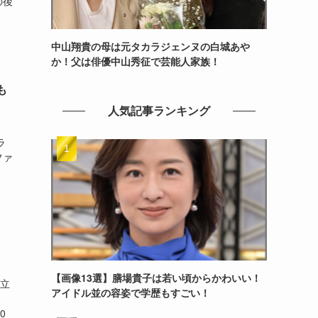
の後
中山翔貴の母は元タカラジェンヌの白城あや
か！父は俳優中山秀征で芸能人家族！
も
人気記事ランキング
、
ラ
ファ
【画像13選】膳場貴子は若い頃からかわいい！
が立
アイドル並の容姿で学歴もすごい！
0