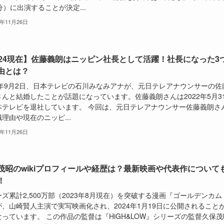
分）に出演することが決定...
5年11月26日
024現在】佐藤義朗はニッピン社長として活躍！社長になった3
由とは？
23年9月2日、日本テレビの石川みなみアナが、元日テレアナウンサーの佐
さんと結婚したことが話題になっています。佐藤義朗さんは2022年5月3
本テレビを退社しています。 今回は、元日テレアナウンサー佐藤義朗さ
理由や現在のニッピ...
5年11月26日
茂昭のwikiプロフィールや経歴は？最新映画や代表作について
！
ズ累計2,500万部（2023年8月現在）を突破する漫画『ゴールデンカム
が、山崎賢人主演で実写映画化され、2024年1月19日に公開されること
っています。 この作品の監督は『HiGH&LOW』シリーズの監督久保茂