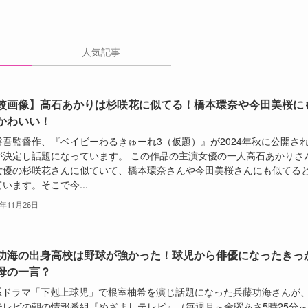
人気記事
較画像】髙石あかりは杉咲花に似てる！橋本環奈や今田美桜に
かわいい！
裕吾監督作、『ベイビーわるきゅーれ3（仮題）』が2024年秋に公開さ
が決定し話題になっています。 この作品の主演女優の一人高石あかりさ
女優の杉咲花さんに似ていて、橋本環奈さんや今田美桜さんにも似てる
います。そこで今...
5年11月26日
功海の出身高校は野球が強かった！球児から俳優になったきっ
母の一言？
S系ドラマ「下剋上球児」で根室柚希を演じ話題になった兵藤功海さんが
テレビの朝の情報番組『めざましテレビ』（毎週月～金曜あさ5時25分